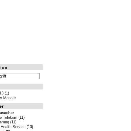
ion
13
(1)
ler Monate
er
rusacher
e Telekom
(11)
erung
(11)
 Health Service
(10)