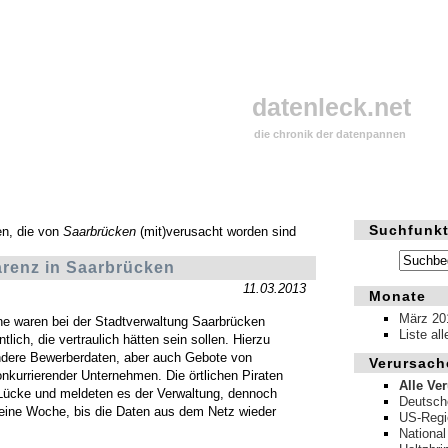
datenleck.net
die chronik der datenpannen
Suchfunkt
en, die von
Saarbrücken
(mit)verusacht worden sind
arenz in Saarbrücken
11.03.2013
Monate
März 20
e waren bei der Stadtverwaltung Saarbrücken
Liste al
lich, die vertraulich hätten sein sollen. Hierzu
ndere Bewerberdaten, aber auch Gebote von
Verursach
nkurrierender Unternehmen. Die örtlichen Piraten
Alle Ve
Lücke und meldeten es der Verwaltung, dennoch
Deutsch
 eine Woche, bis die Daten aus dem Netz wieder
US-Regi
National