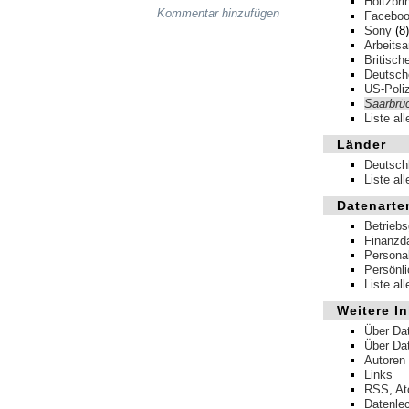
Holtzbri
Kommentar hinzufügen
Facebo
Sony
(8)
Arbeits
Britisch
Deutsche
US-Poliz
Saarbrü
Liste al
Länder
Deutsch
Liste al
Datenarte
Betrieb
Finanzd
Persona
Persönl
Liste al
Weitere In
Über Da
Über Da
Autoren
Links
RSS
,
A
Datenle