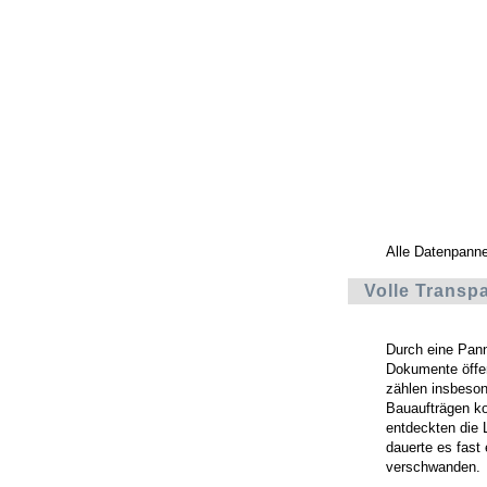
Alle Datenpann
Volle Transp
Durch eine Pann
Dokumente öffent
zählen insbeso
Bauaufträgen ko
entdeckten die 
dauerte es fast
verschwanden.