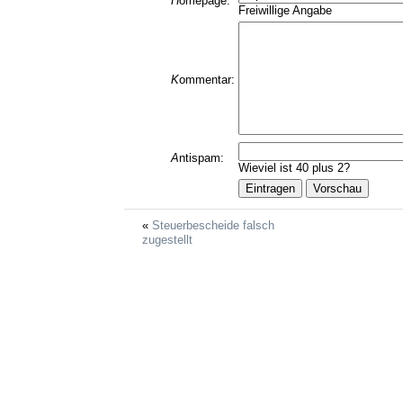
H
omepage:
Freiwillige Angabe
K
ommentar:
A
ntispam:
Wieviel ist 40 plus 2?
Steuerbescheide falsch
zugestellt