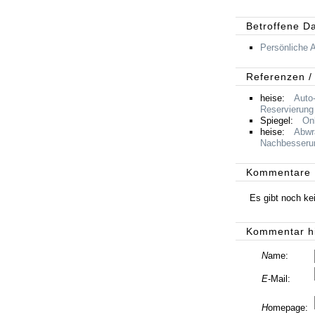
Betroffene D
Persönliche 
Referenzen /
heise:
Auto
Reservierung
Spiegel:
On
heise:
Abwr
Nachbesseru
Kommentare
Es gibt noch k
Kommentar h
N
ame:
E
-Mail:
H
omepage: