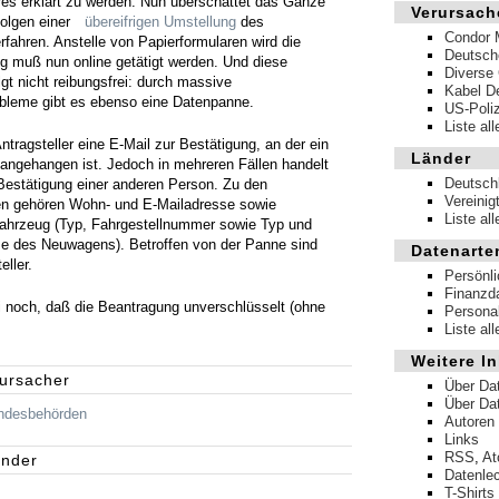
es erklärt zu werden. Nun überschattet das Ganze
Verursach
olgen einer
übereifrigen Umstellung
des
Condor 
fahren. Anstelle von Papierformularen wird die
Deutsch
g muß nun online getätigt werden. Und diese
Diverse 
gt nicht reibungsfrei: durch massive
Kabel D
bleme gibt es ebenso eine Datenpanne.
US-Poliz
Liste al
ntragsteller eine E-Mail zur Bestätigung, an der ein
Länder
ngehangen ist. Jedoch in mehreren Fällen handelt
Deutsch
Bestätigung einer anderen Person. Zu den
Vereinig
n gehören Wohn- und E-Mailadresse sowie
Liste al
hrzeug (Typ, Fahrgestellnummer sowie Typ und
e des Neuwagens). Betroffen von der Panne sind
Datenarte
eller.
Persönl
Finanzd
noch, daß die Beantragung unverschlüsselt (ohne
Persona
Liste al
Weitere In
rursacher
Über Da
Über Da
ndesbehörden
Autoren
Links
RSS
,
A
änder
Datenle
T-Shirts