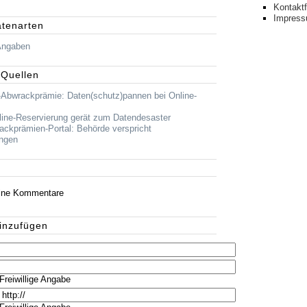
Kontakt
Impres
atenarten
Angaben
 Quellen
-Abwrackprämie: Daten(schutz)pannen bei Online-
line-Reservierung gerät zum Datendesaster
ackprämien-Portal: Behörde verspricht
ngen
eine Kommentare
inzufügen
Freiwillige Angabe