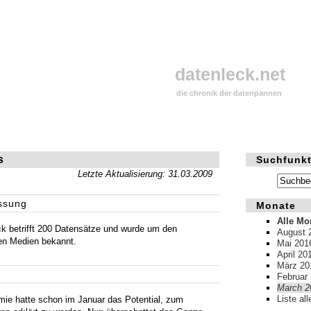
datenleck.net
die chronik der datenpannen
s
Suchfunkt
Letzte Aktualisierung: 31.03.2009
ssung
Monate
Alle Mo
k betrifft 200 Datensätze und wurde um den
August 
en Medien bekannt.
Mai 201
April 20
März 20
Februar
March 2
Liste al
ie hatte schon im Januar das Potential, zum