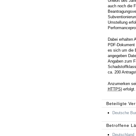
Unwort des Jahr
auch noch die F
Beantragungsver
Subventionierun
Umstellung erfol
Performancepro
Dabei erhalten A
PDF-Dokument a
es sich um die 
angegeben Date
Angaben zum Fa
Schadstoffklass
ca. 200 Antragst
Anzumerken sei 
HTTPS
) erfolgt.
Beteiligte Ve
Deutsche Bu
Betroffene L
Deutschland