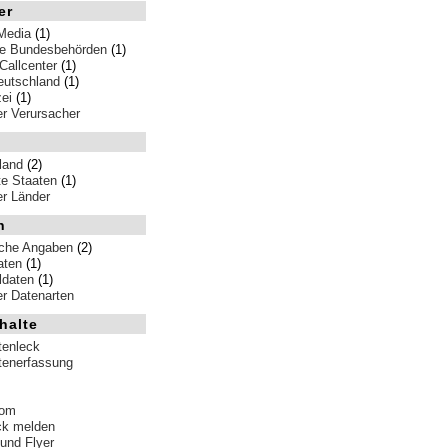
er
Media
(1)
e Bundesbehörden
(1)
Callcenter
(1)
eutschland
(1)
ei
(1)
ler Verursacher
land
(2)
te Staaten
(1)
ler Länder
n
iche Angaben
(2)
aten
(1)
ldaten
(1)
ler Datenarten
halte
tenleck
tenerfassung
tom
ck melden
 und Flyer