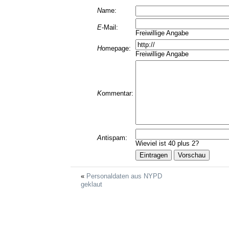
N
ame:
E
-Mail:
Freiwillige Angabe
H
omepage:
Freiwillige Angabe
K
ommentar:
A
ntispam:
Wieviel ist 40 plus 2?
Personaldaten aus NYPD
geklaut