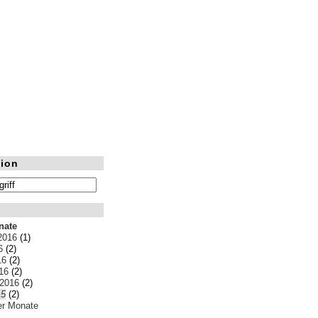
ion
nate
2016
(1)
6
(2)
16
(2)
16
(2)
 2016
(2)
15
(2)
ler Monate