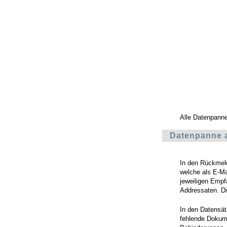
Alle Datenpann
Datenpanne a
In den Rückmeld
welche als E-Ma
jeweiligen Empf
Addressaten. Di
In den Datensät
fehlende Dokume