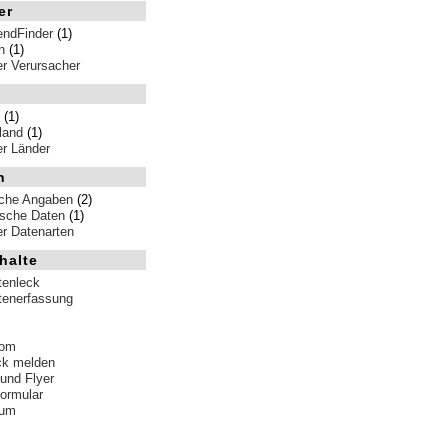
er
endFinder
(1)
n
(1)
ler Verursacher
(1)
land
(1)
ler Länder
n
iche Angaben
(2)
ische Daten
(1)
ler Datenarten
halte
tenleck
tenerfassung
tom
ck melden
 und Flyer
formular
sum