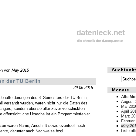
datenleck.net
die chronik der datenpannen
Suchfunkt
en von
May 2015
n der TU Berlin
29.05.2015
Monate
Alle Mo
eaufforderungen des 8. Semesters der TU-Berlin,
August 
il versandt wurden, waren nicht nur die Daten des
Mai 201
ängers, sondern ebenso aller zuvor verschickten
April 20
e offensichtliche Ursache ist ein Programmierfehler.
März 20
Februar
zen waren Name, Anschrift sowie eventuell noch
May 20
Liste al
nte, darunter auch Nachweise bzgl.