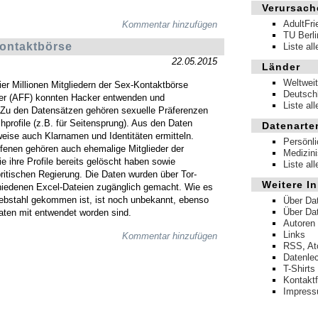
Verursach
AdultFri
Kommentar hinzufügen
TU Berli
ontaktbörse
Liste al
22.05.2015
Länder
Weltweit
ier Millionen Mitgliedern der Sex-Kontaktbörse
Deutsch
der (AFF) konnten Hacker entwenden und
Liste al
. Zu den Datensätzen gehören sexuelle Präferenzen
hprofile (z.B. für Seitensprung). Aus den Daten
Datenarte
weise auch Klarnamen und Identitäten ermitteln.
Persönl
ffenen gehören auch ehemalige Mitglieder der
Medizin
e ihre Profile bereits gelöscht haben sowie
Liste al
britischen Regierung. Die Daten wurden über Tor-
Weitere In
hiedenen Excel-Dateien zugänglich gemacht. Wie es
ebstahl gekommen ist, ist noch unbekannt, ebenso
Über Da
Über Da
aten mit entwendet worden sind.
Autoren
Links
Kommentar hinzufügen
RSS
,
A
Datenle
T-Shirts
Kontakt
Impres