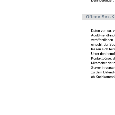
Behinderungen.
Offene Sex-K
Daten von ca. v
AdultFriendFin
veröffentlichen
einschl. der Suc
lassen sich teil
Unter den betro
Kontaktbörse, di
Mitarbeiter der 
Server in versc
zu dem Datendi
ob Kreidkartend