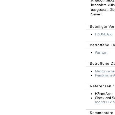
Angebot hauptsä
besonders kritis
ausgesetzt. Die
Server.
Beteiligte Ve
HZONEApp
Betroffene L
Weltweit
Betroffene D
Medizinische
Persönliche 
Referenzen /
HZone App:
Check and S
app for HIV s
Kommentare