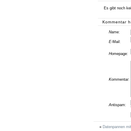
Es gibt noch k
Kommentar h
N
ame:
E
-Mail:
H
omepage:
K
ommentar:
A
ntispam:
Datenpannen mit