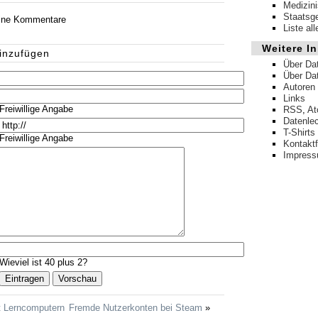
Medizin
Staatsg
eine Kommentare
Liste al
Weitere In
inzufügen
Über Da
Über Da
Autoren
Links
Freiwillige Angabe
RSS
,
A
Datenle
T-Shirts
Freiwillige Angabe
Kontakt
Impres
Wieviel ist 40 plus 2?
 Lerncomputern
Fremde Nutzerkonten bei Steam