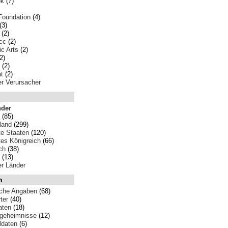
ok
(7)
Foundation
(4)
(3)
(2)
cc
(2)
ic Arts
(2)
2)
(2)
t
(2)
ler Verursacher
nder
(85)
land
(299)
te Staaten
(120)
tes Königreich
(66)
ch
(38)
(13)
ler Länder
n
iche Angaben
(68)
ter
(40)
aten
(18)
sgeheimnisse
(12)
ldaten
(6)