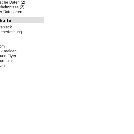
ische Daten
(2)
eheimnisse
(2)
ler Datenarten
halte
tenleck
tenerfassung
tom
ck melden
 und Flyer
formular
sum