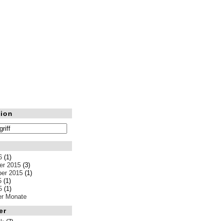
ion
6
(1)
r 2015
(3)
er 2015
(1)
5
(1)
5
(1)
ler Monate
er