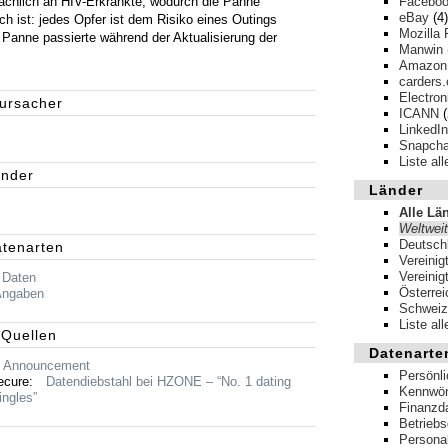
chlich an HIV-Erkrankte, wodurch die Panne
Facebo
eBay
(4)
ch ist: jedes Opfer ist dem Risiko eines Outings
Mozilla 
 Panne passierte während der Aktualisierung der
Manwin
Amazon
carders.
Electron
rursacher
ICANN
(
LinkedIn
Snapcha
Liste al
änder
Länder
Alle Lä
Weltweit
Deutsch
atenarten
Vereinig
Vereinig
 Daten
Österrei
Angaben
Schweiz
Liste al
 Quellen
Datenarte
Announcement
Persönl
ecure:
Datendiebstahl bei HZONE – “No. 1 dating
Kennwör
ingles”
Finanzd
Betrieb
Persona