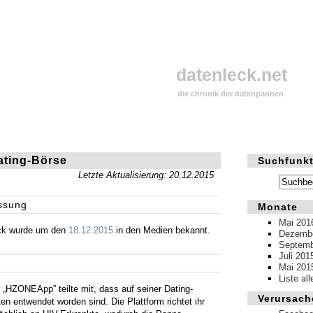
datenleck.net
die chronik der datenpannen
ating-Börse
Suchfunkt
Letzte Aktualisierung: 20.12.2015
ssung
Monate
Mai 201
ck wurde um den
18.12.2015
in den Medien bekannt.
Dezembe
Septemb
Juli 201
Mai 201
Liste al
r „HZONEApp” teilte mit, dass auf seiner Dating-
Verursach
en entwendet worden sind. Die Plattform richtet ihr