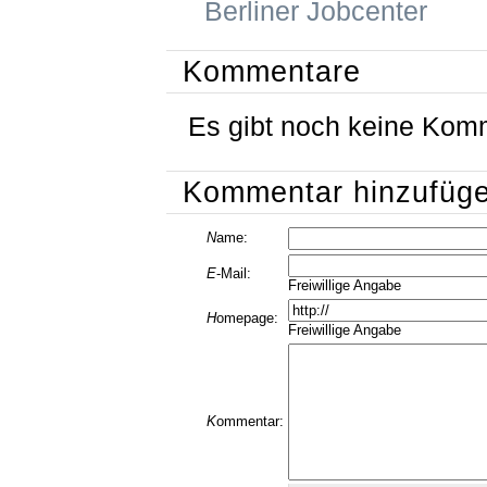
Berliner Jobcenter
Kommentare
Es gibt noch keine Kom
Kommentar hinzufüg
N
ame:
E
-Mail:
Freiwillige Angabe
H
omepage:
Freiwillige Angabe
K
ommentar: