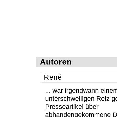
Autoren
René
... war irgendwann eine
unterschwelligen Reiz g
Presseartikel über
abhandengekommene D