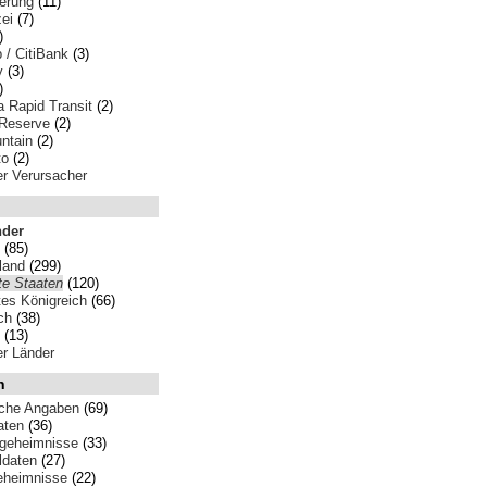
erung
(11)
ei
(7)
)
p / CitiBank
(3)
y
(3)
)
 Rapid Transit
(2)
 Reserve
(2)
ntain
(2)
to
(2)
ler Verursacher
nder
(85)
land
(299)
te Staaten
(120)
tes Königreich
(66)
ch
(38)
(13)
ler Länder
n
iche Angaben
(69)
aten
(36)
sgeheimnisse
(33)
ldaten
(27)
eheimnisse
(22)