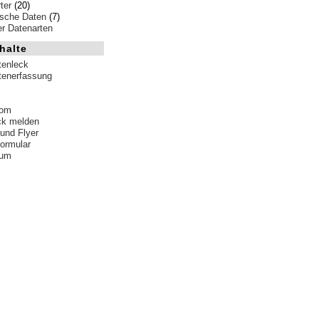
ter
(20)
ische Daten
(7)
ler Datenarten
halte
tenleck
tenerfassung
tom
ck melden
 und Flyer
formular
sum