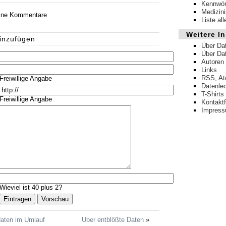
Kennwör
Medizin
eine Kommentare
Liste al
Weitere In
inzufügen
Über Da
Über Da
Autoren
Links
RSS
,
A
Freiwillige Angabe
Datenle
T-Shirts
Freiwillige Angabe
Kontakt
Impres
Wieviel ist 40 plus 2?
daten im Umlauf
Uber entblößte Daten