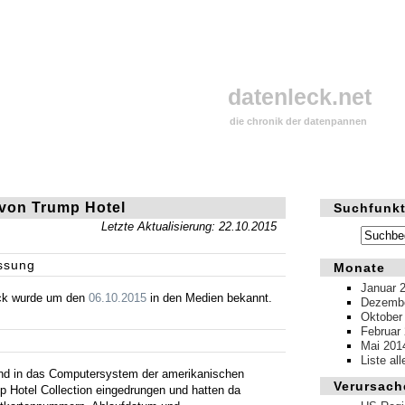
datenleck.net
die chronik der datenpannen
 von Trump Hotel
Suchfunkt
Letzte Aktualisierung: 22.10.2015
ssung
Monate
Januar 
ck wurde um den
06.10.2015
in den Medien bekannt.
Dezembe
Oktober
Februar
Mai 201
Liste al
nd in das Computersystem der amerikanischen
Verursach
p Hotel Collection eingedrungen und hatten da