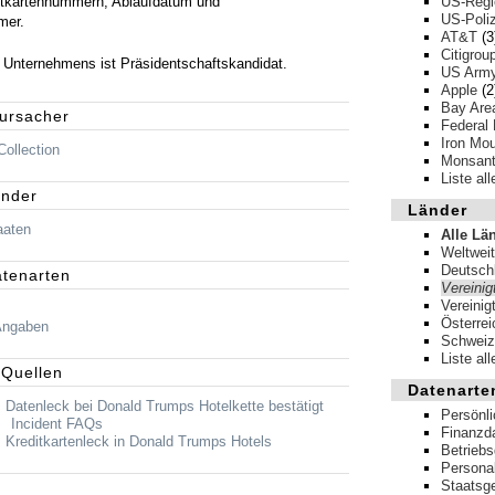
ditkartennummern, Ablaufdatum und
US-Regi
US-Poliz
mer.
AT&T
(3
Citigrou
 Unternehmens ist Präsidentschaftskandidat.
US Arm
Apple
(2
Bay Area
rursacher
Federal
Iron Mou
ollection
Monsan
Liste al
änder
Länder
aaten
Alle Lä
Weltweit
Deutsch
atenarten
Vereinig
Vereinig
Österrei
Angaben
Schweiz
Liste al
 Quellen
Datenarte
Datenleck bei Donald Trumps Hotelkette bestätigt
Persönl
:
Incident FAQs
Finanzd
Kreditkartenleck in Donald Trumps Hotels
Betrieb
Persona
Staatsg