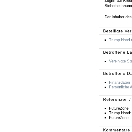
Zugriff auf Kre
Sicherheitsnum
Der Inhaber des
Beteiligte Ve
Trump Hotel C
Betroffene L
Vereinigte St
Betroffene D
Finanzdaten
Persönliche 
Referenzen /
FutureZone:
Trump Hotel
FutureZone:
Kommentare