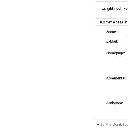
Es gibt noch k
Kommentar h
N
ame:
E
-Mail:
H
omepage:
K
ommentar:
A
ntispam:
15 Mio Bonitäts