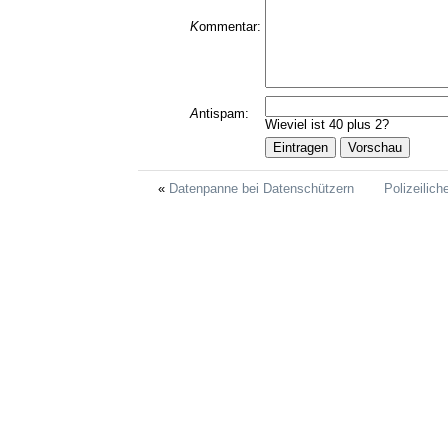
K
ommentar:
A
ntispam:
Wieviel ist 40 plus 2?
Datenpanne bei Datenschützern
Polizeilich