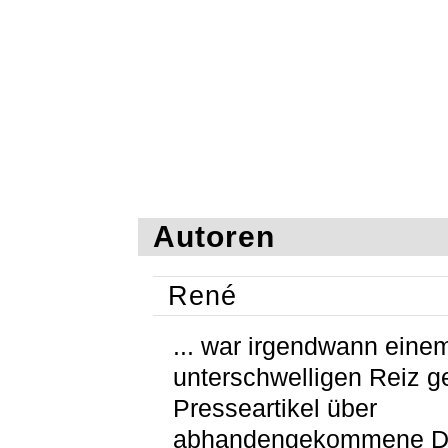
Autoren
René
... war irgendwann eine
unterschwelligen Reiz g
Presseartikel über
abhandengekommene D