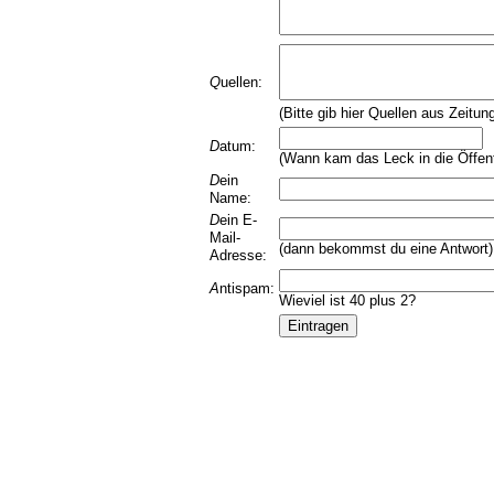
Q
uellen:
(Bitte gib hier Quellen aus Zeitun
D
atum:
(Wann kam das Leck in die Öffent
D
ein
Name:
D
ein E-
Mail-
(dann bekommst du eine Antwort)
Adresse:
A
ntispam:
Wieviel ist 40 plus 2?