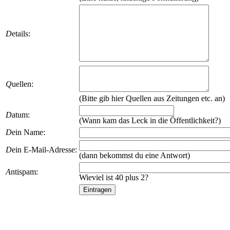
D
etails:
Q
uellen:
(Bitte gib hier Quellen aus Zeitungen etc. an)
D
atum:
(Wann kam das Leck in die Öffentlichkeit?)
D
ein Name:
D
ein E-Mail-Adresse:
(dann bekommst du eine Antwort)
A
ntispam:
Wieviel ist 40 plus 2?