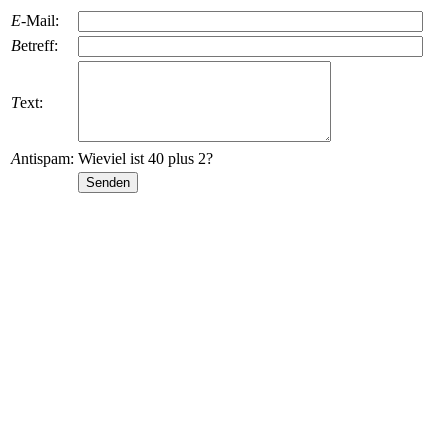
E
-Mail:
B
etreff:
T
ext:
A
ntispam:
Wieviel ist 40 plus 2?