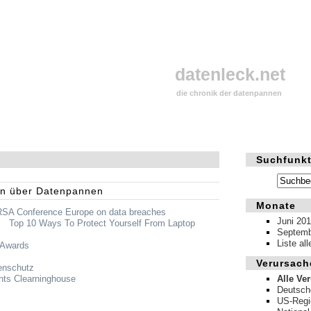
datenleck.net
die chronik der datenpannen
Suchfunkt
en über Datenpannen
Monate
RSA
Conference Europe on data breaches
Juni 20
:
Top 10 Ways To Protect Yourself From Laptop
Septemb
Liste al
 Awards
Verursach
enschutz
hts Clearninghouse
Alle Ve
Deutsch
US-Regi