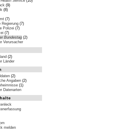
 Health Service
(10)
nck
(9)
ok
(8)
amt
(7)
e Regierung
(7)
 Polizei
(7)
ei
(7)
er Bundestag
(2)
ler Verursacher
land
(2)
ler Länder
n
ldaten
(2)
iche Angaben
(2)
eheimnisse
(1)
ler Datenarten
halte
tenleck
tenerfassung
tom
ck melden