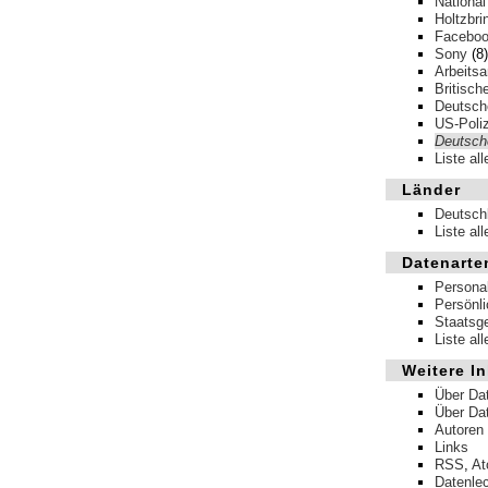
National
Holtzbri
Facebo
Sony
(8)
Arbeits
Britisch
Deutsche
US-Poliz
Deutsch
Liste al
Länder
Deutsch
Liste al
Datenarte
Persona
Persönl
Staatsg
Liste al
Weitere In
Über Da
Über Da
Autoren
Links
RSS
,
A
Datenle