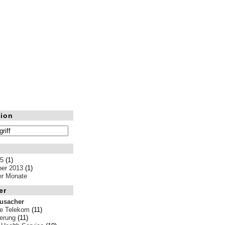
ion
15
(1)
er 2013
(1)
ler Monate
er
rusacher
e Telekom
(11)
erung
(11)