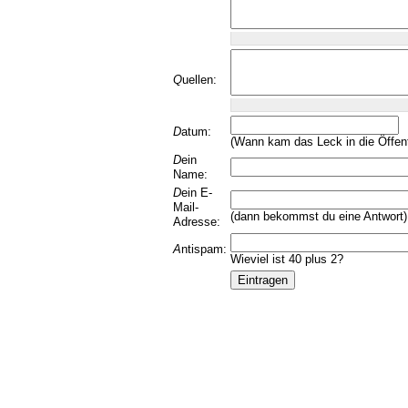
Q
uellen:
D
atum:
(Wann kam das Leck in die Öffent
D
ein
Name:
D
ein E-
Mail-
(dann bekommst du eine Antwort)
Adresse:
A
ntispam:
Wieviel ist 40 plus 2?