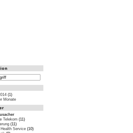
ion
2014
(1)
ler Monate
er
rusacher
e Telekom
(11)
erung
(11)
 Health Service
(10)