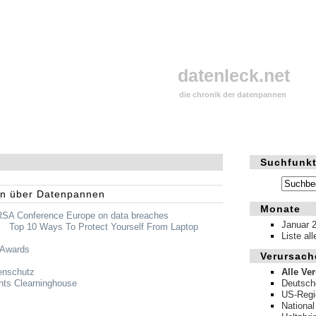
datenleck.net
die chronik der datenpannen
Suchfunkt
en über Datenpannen
Monate
RSA
Conference Europe on data breaches
Januar 
:
Top 10 Ways To Protect Yourself From Laptop
Liste al
 Awards
Verursach
enschutz
Alle Ve
hts Clearninghouse
Deutsch
US-Regi
National