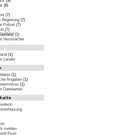
nck
(9)
ok
(8)
amt
(7)
e Regierung
(7)
 Polizei
(7)
ei
(7)
Saarland
(1)
ler Verursacher
land
(1)
ler Länder
n
ldaten
(1)
iche Angaben
(1)
eheimnisse
(1)
ler Datenarten
halte
tenleck
tenerfassung
tom
ck melden
 und Flyer