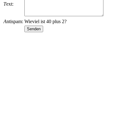
T
ext:
A
ntispam:
Wieviel ist 40 plus 2?