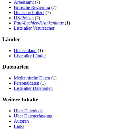
Arbeitsamt
(7)
Britische Regierung
(7)
Deutsche Polizei
(7)
US-Polizei
(7)
Paul-Lechler-Krankenhaus
(1)
Liste aller Verursacher
Länder
Deutschland
(1)
Liste aller Länder
Datenarten
Medizinische Daten
(1)
Personaldaten
(1)
Liste aller Datenarten
Weitere Inhalte
Über Datenleck
Über Datenerfassung
Autoren
Links