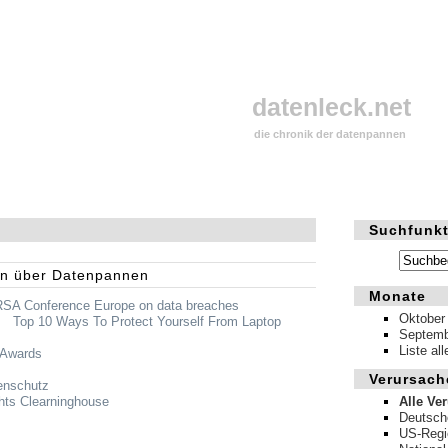
datenleck.net
die chronik der datenpannen
Suchfunkt
en über Datenpannen
Monate
RSA
Conference Europe on data breaches
Oktober
:
Top 10 Ways To Protect Yourself From Laptop
Septemb
Liste al
 Awards
Verursach
enschutz
hts Clearninghouse
Alle Ve
Deutsch
US-Regi