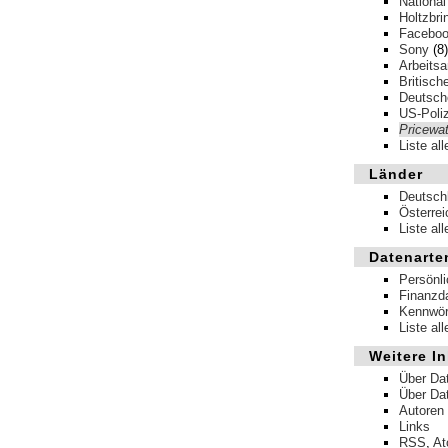
National
Holtzbri
Facebo
Sony
(8)
Arbeits
Britisch
Deutsche
US-Poliz
Pricewa
Liste al
Länder
Deutsch
Österrei
Liste al
Datenarte
Persönl
Finanzd
Kennwör
Liste al
Weitere In
Über Da
Über Da
Autoren
Links
RSS
,
A