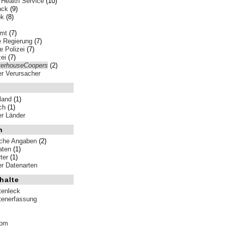
 Health Service
(10)
nck
(9)
ok
(8)
amt
(7)
e Regierung
(7)
 Polizei
(7)
ei
(7)
terhouseCoopers
(2)
ler Verursacher
land
(1)
ch
(1)
ler Länder
n
iche Angaben
(2)
aten
(1)
ter
(1)
ler Datenarten
halte
tenleck
tenerfassung
tom