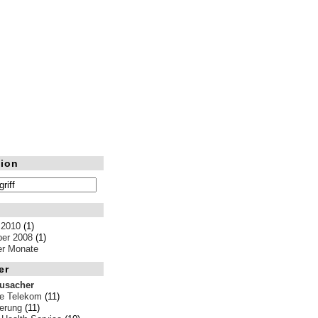
ion
 2010
(1)
er 2008
(1)
ler Monate
er
rusacher
e Telekom
(11)
erung
(11)