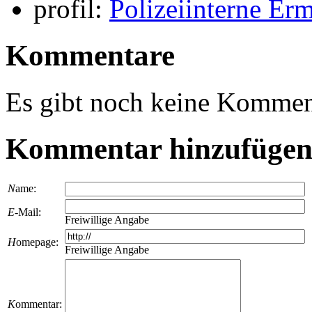
profil:
Polizeiinterne Er
Kommentare
Es gibt noch keine Kommen
Kommentar hinzufüge
N
ame:
E
-Mail:
Freiwillige Angabe
H
omepage:
Freiwillige Angabe
K
ommentar: