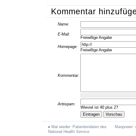
Kommentar hinzufüg
N
ame:
E
-Mail:
Freiwillige Angabe
H
omepage:
Freiwillige Angabe
K
ommentar:
A
ntispam:
Wieviel ist 40 plus 2?
Mal wieder: Patientendaten des
Manpower: 
National Health Service